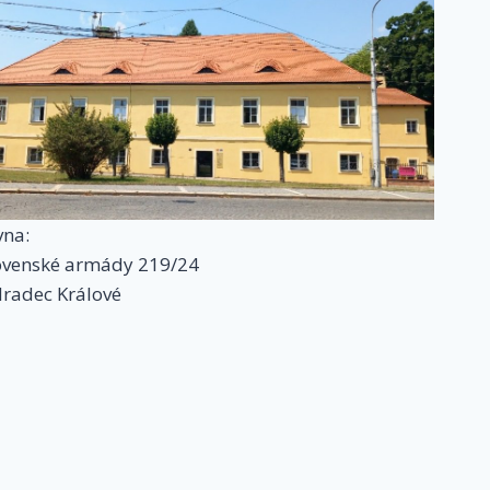
vna:
ovenské armády 219/24
Hradec Králové