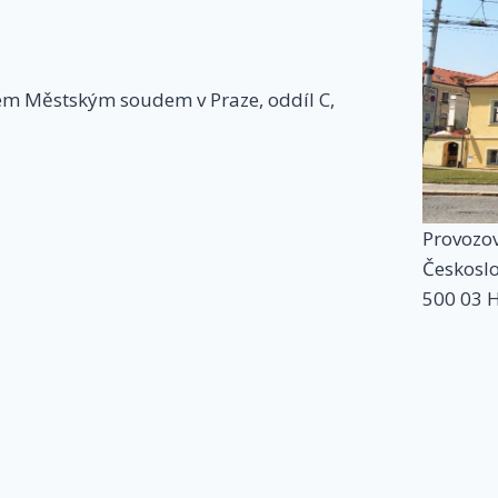
ém Městským soudem v Praze, oddíl C,
Provozo
Českosl
500 03 