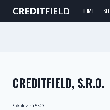
Přeskočit
CREDITFIELD
na
HOME
SL
obsah
CREDITFIELD, S.R.O.
Sokolovská 5/49