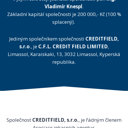
Vladimír Knespl
.
Základní kapitál společnosti je 200 000,- Kč (100 %
splacený).
Jediným společníkem společnosti
CREDITFIELD,
s.r.o
., je
C.F.L. CREDIT FIELD LIMITED
,
Limassol, Karaiskaki, 13, 3032 Limassol, Kyperská
republika.
Společnost
CREDITFIELD, s.r.o.
, je řádným členem
Asociace inkasních agentur.