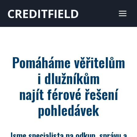
Přeskočit
CREDITFIELD
na
obsah
Pomáháme věřitelům
i dlužníkům
najít férové řešení
pohledávek
Jsme specialista na odkup, správu a